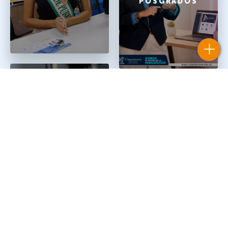
POSGRADOS
NUEVO LIBRO
SELLO
EDITORIAL
DOCENTES QUE
UNIAUTÓNOMA
SE REINVENTAN
DEL CAUCA
PARA EL AULA
DEL 2026