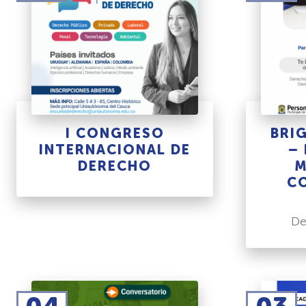
I CONGRESO
BRI
INTERNACIONAL DE
–
DERECHO
M
C
De