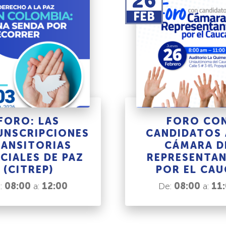
26
FEB
FORO: LAS
FORO CO
UNSCRIPCIONES
CANDIDATOS 
ANSITORIAS
CÁMARA D
CIALES DE PAZ
REPRESENTA
(CITREP)
POR EL CAU
:
08:00
a:
12:00
De:
08:00
a:
11