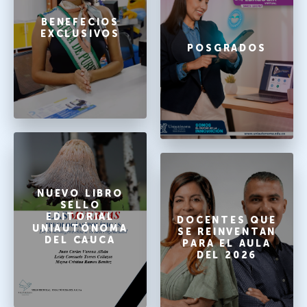
BENEFECIOS
EXCLUSIVOS
POSGRADOS
NUEVO LIBRO
SELLO
EDITORIAL
DOCENTES QUE
UNIAUTÓNOMA
SE REINVENTAN
DEL CAUCA
PARA EL AULA
DEL 2026