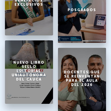
BENEFECIOS
EXCLUSIVOS
POSGRADOS
NUEVO LIBRO
SELLO
EDITORIAL
DOCENTES QUE
UNIAUTÓNOMA
SE REINVENTAN
DEL CAUCA
PARA EL AULA
DEL 2026