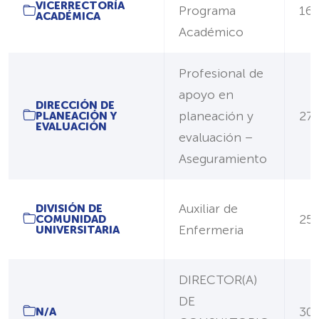
VICERRECTORÍA
Programa
16
ACADÉMICA
Académico
Profesional de
apoyo en
DIRECCIÓN DE
planeación y
27/
PLANEACIÓN Y
EVALUACIÓN
evaluación –
Aseguramiento
Auxiliar de
DIVISIÓN DE
25
COMUNIDAD
Enfermeria
UNIVERSITARIA
DIRECTOR(A)
DE
30/
N/A