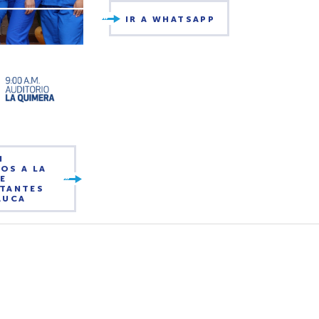
IR A WHATSAPP
N
OS A LA
E
NTANTES
AUCA