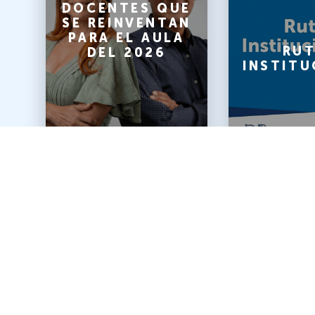
O
DOCENTES QUE
SE REINVENTAN
PARA EL AULA
A
RUT
DEL 2026
INSTITU