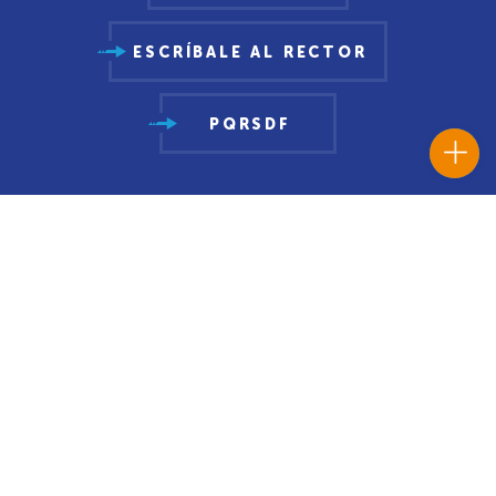
ESCRÍBALE AL RECTOR
PQRSDF
Oferta Académica
Pregrados
Posgrados
Enlaces de interés
Institución
El Rector