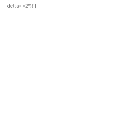
delta»:»2″}}]]