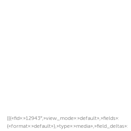
[[{«fid»:»12943″,»view_mode»:»default»,»fields»:
{«format»:»default»},»type»:»media»,»field_deltas»: