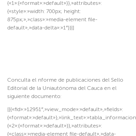
{«1»:{«format»:»default»}},»attributes»:
{«style»:»width: 700px; height:
875px;»,»class»:»media-element file-
default»,»data-delta»:»1″}}]]
Conculta el nforme de publicaciones del Sello
Editorial de la Uniautónoma del Cauca en el
siguiente documento:
[[{«fid»:»12951″,»view_mode»:»default»,»fields»:
{«format»:»default»},»link_text»:»tabla_informacio
{«2»:{«format»:»default»}},»attributes»:
{«class»:»media-element file-default»,»data-