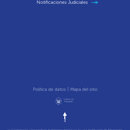
Notificaciones Judiciales
Política de datos
Mapa del sitio
Hecho en
Popayán
La Corporación Universitaria Autónoma del Cauca es una Institución de Educación