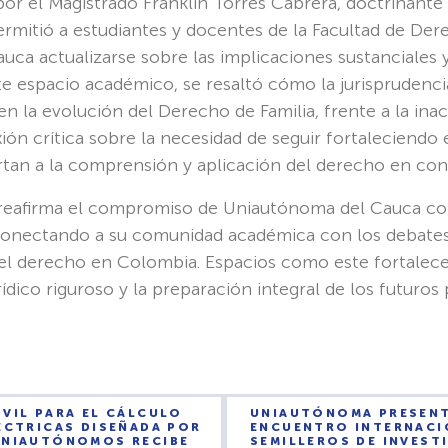
 por el Magistrado Franklin Torres Cabrera, doctrinante
ermitió a estudiantes y docentes de la Facultad de De
ca actualizarse sobre las implicaciones sustanciales 
ste espacio académico, se resaltó cómo la jurisprudenc
 la evolución del Derecho de Familia, frente a la inacc
ión crítica sobre la necesidad de seguir fortaleciendo 
tan a la comprensión y aplicación del derecho en cont
 reafirma el compromiso de Uniautónoma del Cauca co
, conectando a su comunidad académica con los debates 
el derecho en Colombia. Espacios como este fortalec
jurídico riguroso y la preparación integral de los futuros
VIL PARA EL CÁLCULO
UNIAUTÓNOMA PRESENTE
ÉCTRICAS DISEÑADA POR
ENCUENTRO INTERNACI
UNIAUTÓNOMOS RECIBE
SEMILLEROS DE INVEST