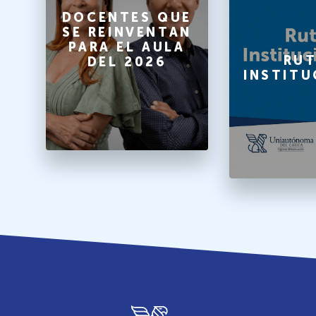
O
DOCENTES QUE
SE REINVENTAN
PARA EL AULA
A
RUT
DEL 2026
INSTITU