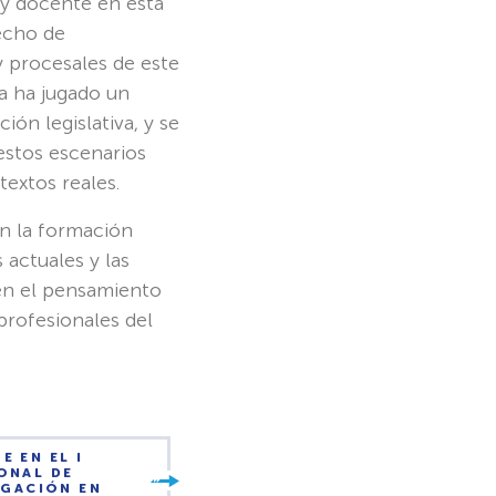
 y docente en esta
recho de
y procesales de este
ia ha jugado un
ión legislativa, y se
estos escenarios
extos reales.
n la formación
actuales y las
en el pensamiento
 profesionales del
 EN EL I
ONAL DE
IGACIÓN EN