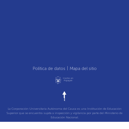
Política de datos
Mapa del sitio
Hecho en
Popayán
La Corporación Universitaria Autónoma del Cauca es una Institución de Educación
Superior que se encuentra sujeta a inspección y vigilancia por parte del Ministerio de
Educación Nacional.