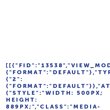
[[{"FID":"13538","VIEW_MO
{"FORMAT":"DEFAULT"},"TY
{"2":
{"FORMAT":"DEFAULT"}},"A
{"STYLE":"WIDTH: 500PX;
HEIGHT:
889PX;","CLASS":"MEDIA-