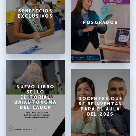
BENEFECIOS
EXCLUSIVOS
POSGRADOS
NUEVO LIBRO
SELLO
EDITORIAL
DOCENTES QUE
UNIAUTÓNOMA
SE REINVENTAN
DEL CAUCA
PARA EL AULA
DEL 2026