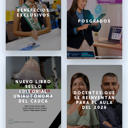
BENEFECIOS
EXCLUSIVOS
POSGRADOS
NUEVO LIBRO
SELLO
EDITORIAL
DOCENTES QUE
UNIAUTÓNOMA
SE REINVENTAN
DEL CAUCA
PARA EL AULA
DEL 2026