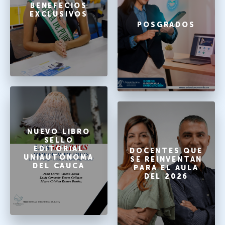
BENEFECIOS
EXCLUSIVOS
POSGRADOS
NUEVO LIBRO
SELLO
EDITORIAL
DOCENTES QUE
UNIAUTÓNOMA
SE REINVENTAN
DEL CAUCA
PARA EL AULA
DEL 2026