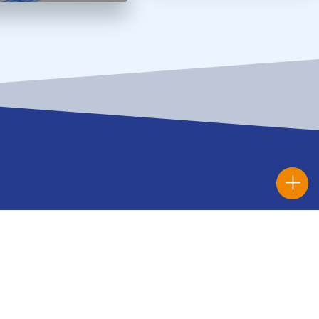
s de interés
ución
tor
 histórica