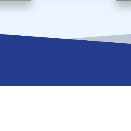
Oferta Académica
Enlace
Pregrados
Instit
Posgrados
El Rec
Reseña