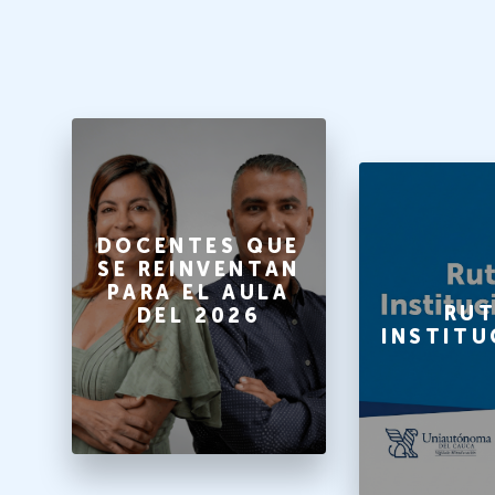
O
DOCENTES QUE
SE REINVENTAN
PARA EL AULA
A
RUT
DEL 2026
INSTITU