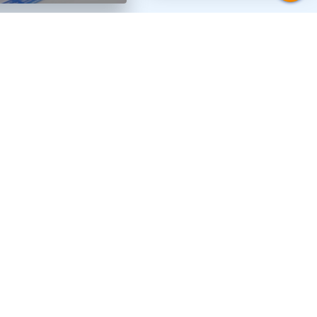
s de interés
ución
tor
 histórica