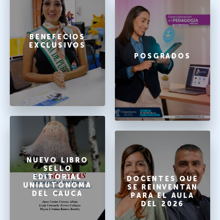
BENEFECIOS
EXCLUSIVOS
POSGRADOS
NUEVO LIBRO
SELLO
EDITORIAL
DOCENTES QUE
UNIAUTÓNOMA
SE REINVENTAN
DEL CAUCA
PARA EL AULA
DEL 2026