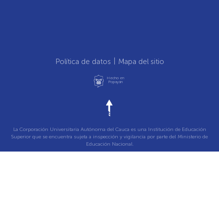
Política de datos
Mapa del sitio
Hecho en
Popayán
La Corporación Universitaria Autónoma del Cauca es una Institución de Educación
Superior que se encuentra sujeta a inspección y vigilancia por parte del Ministerio de
Educación Nacional.