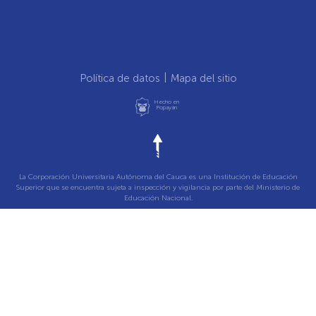
Política de datos
Mapa del sitio
Hecho en
Popayán
La Corporación Universitaria Autónoma del Cauca es una Institución de Educación
Superior que se encuentra sujeta a inspección y vigilancia por parte del Ministerio de
Educación Nacional.