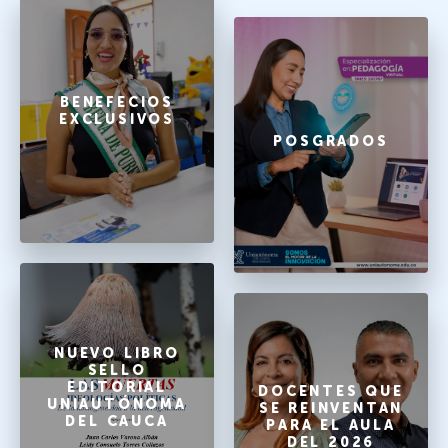
BENEFECIOS
EXCLUSIVOS
POSGRADOS
NUEVO LIBRO
SELLO
EDITORIAL
DOCENTES QUE
UNIAUTÓNOMA
SE REINVENTAN
DEL CAUCA
PARA EL AULA
DEL 2026