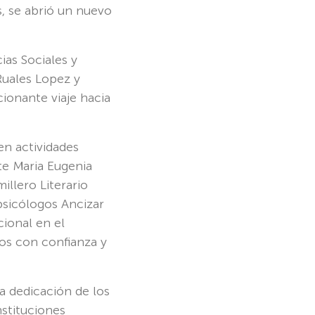
s, se abrió un nuevo
ias Sociales y
Ruales Lopez y
ionante viaje hacia
en actividades
te Maria Eugenia
llero Literario
psicólogos Ancizar
cional en el
íos con confianza y
a dedicación de los
nstituciones