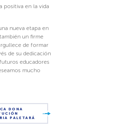
 positiva en la vida
 una nueva etapa en
 también un firme
orgullece de formar
vés de su dedicación
s futuros educadores
 deseamos mucho
UCA DONA
ITUCIÓN
RIA PALETARÁ