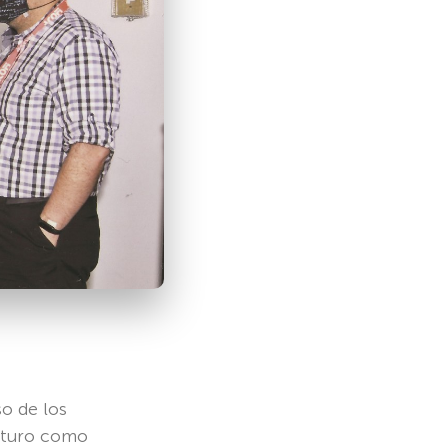
so de los
futuro como