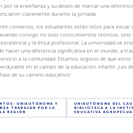
n por la enseñanza y su deseo de marcar una diferencia
denciaron claramente durante la jornada.
e comienzo, los estudiantes están listos para iniciar
 llevando consigo no solo conocimientos teóricos, sino
xcelencia y la ética profesional. La universidad se en
e hacer una diferencia significativa en el mundo, a tra
l servicio a la comunidad. Estamos seguros de que esto
erdurable en el campo de la educación infantil. ¡Les
 fase de su camino educativo!
NTOS: UNIAUTÓNOMA Y
UNIAUTÓNOMA DEL CA
INZA TRABAJAN POR LA
BIBLIOTECA A LA INST
LA REGIÓN
EDUCATIVA AGROPECUA