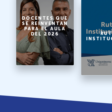
O
DOCENTES QUE
SE REINVENTAN
PARA EL AULA
A
RUT
DEL 2026
INSTITU