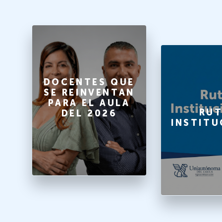
O
DOCENTES QUE
SE REINVENTAN
PARA EL AULA
A
RUT
DEL 2026
INSTITU