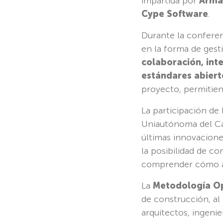
impartida por
Arma
Cype Software
.
Durante la conferen
en la forma de gest
colaboración, int
estándares abiert
proyecto, permitiend
La participación de 
Uniautónoma del C
últimas innovacione
la posibilidad de c
comprender cómo apl
La
Metodología O
de construcción, a
arquitectos, ingenie