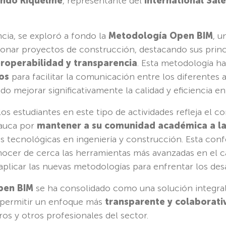
ndo Riquelme
, representante del
International Sal
cia, se exploró a fondo la
Metodología Open BIM
, u
ionar proyectos de construcción, destacando sus princ
eroperabilidad y transparencia
. Esta metodología h
os
para facilitar la comunicación entre los diferentes 
o mejorar significativamente la calidad y eficiencia en 
los estudiantes en este tipo de actividades refleja el
auca por
mantener a su comunidad académica a la
s tecnológicas en ingeniería y construcción. Esta conf
onocer de cerca las herramientas más avanzadas en el 
icar las nuevas metodologías para enfrentar los desaf
pen BIM
se ha consolidado como una solución integral
l permitir un enfoque más
transparente y colaborati
ros y otros profesionales del sector.