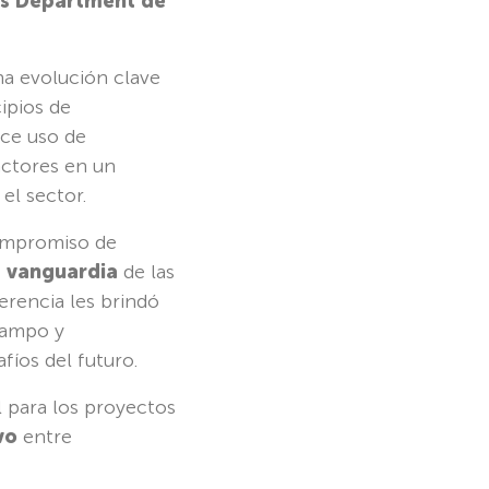
es Department de
na evolución clave
ipios de
ace uso de
actores en un
el sector.
 compromiso de
 vanguardia
de las
erencia les brindó
campo y
íos del futuro.
 para los proyectos
vo
entre