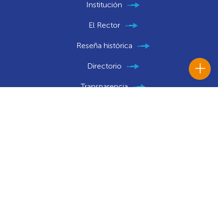
Institución
El Rector
Reseña histórica
Directorio
Transparencia
Convenios
Convocatorias
Portal Histórico Institucional
Notificaciones Judiciales