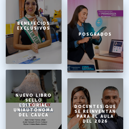
BENEFECIOS
EXCLUSIVOS
POSGRADOS
NUEVO LIBRO
SELLO
EDITORIAL
DOCENTES QUE
UNIAUTÓNOMA
SE REINVENTAN
DEL CAUCA
PARA EL AULA
DEL 2026