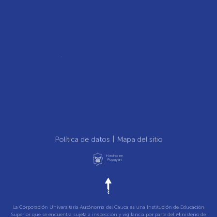
Política de datos
Mapa del sitio
Hecho en
Popayán
La Corporación Universitaria Autónoma del Cauca es una Institución de Educación
Superior que se encuentra sujeta a inspección y vigilancia por parte del Ministerio de