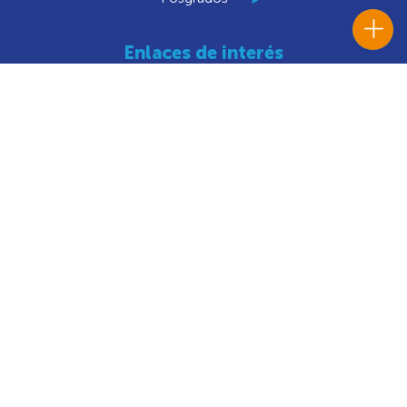
Enlaces de interés
Institución
El Rector
Reseña histórica
Directorio
Transparencia
Convenios
Convocatorias
Portal Histórico Institucional
Notificaciones Judiciales