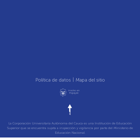
Política de datos
Mapa del sitio
Hecho en
Popayán
La Corporación Universitaria Autónoma del Cauca es una Institución de Educación
Superior que se encuentra sujeta a inspección y vigilancia por parte del Ministerio de
Educación Nacional.