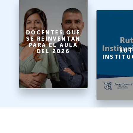
O
DOCENTES QUE
SE REINVENTAN
PARA EL AULA
A
RUT
DEL 2026
INSTITU