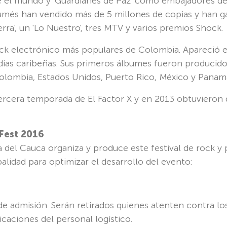
 el mundo y 'Guardianes de Paz' como embajadores de 
lbumés han vendido más de 5 millones de copias y han 
ra', un 'Lo Nuestro', tres MTV y varios premios Shock.
ock electrónico más populares de Colombia. Apareció 
días caribeñas. Sus primeros álbumes fueron producid
lombia, Estados Unidos, Puerto Rico, México y Panam
rcera temporada de El Factor X y en 2013 obtuvieron 
Fest 2016
del Cauca organiza y produce este festival de rock y p
lidad para optimizar el desarrollo del evento:
 de admisión. Serán retirados quienes atenten contra l
caciones del personal logístico.