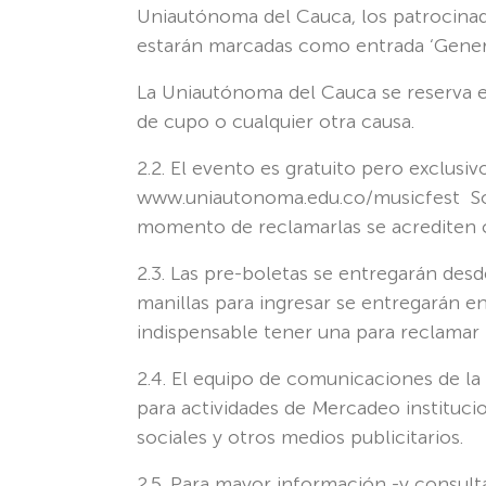
Uniautónoma del Cauca, los patrocinado
estarán marcadas como entrada ‘Genera
La Uniautónoma del Cauca se reserva e
de cupo o cualquier otra causa.
2.2. El evento es gratuito pero exclusiv
www.uniautonoma.edu.co/musicfest Sólo
momento de reclamarlas se acrediten co
2.3. Las pre-boletas se entregarán desde
manillas para ingresar se entregarán en
indispensable tener una para reclamar l
2.4. El equipo de comunicaciones de l
para actividades de Mercadeo institucio
sociales y otros medios publicitarios.
2.5. Para mayor información -y consult