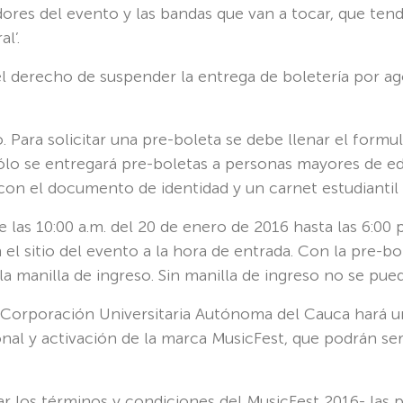
res del evento y las bandas que van a tocar, que tendr
l’.
l derecho de suspender la entrega de boletería por ag
o. Para solicitar una pre-boleta se debe llenar el formul
 se entregará pre-boletas a personas mayores de edad
n el documento de identidad y un carnet estudiantil o
 las 10:00 a.m. del 20 de enero de 2016 hasta las 6:00 
 el sitio del evento a la hora de entrada. Con la pre-bo
a manilla de ingreso. Sin manilla de ingreso no se pued
a Corporación Universitaria Autónoma del Cauca hará u
nal y activación de la marca MusicFest, que podrán ser
ar los términos y condiciones del MusicFest 2016- las