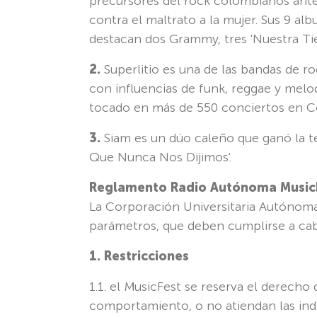
precursores del rock colombianos ante
contra el maltrato a la mujer. Sus 9 a
destacan dos Grammy, tres 'Nuestra Tier
2.
Superlitio es una de las bandas de r
con influencias de funk, reggae y melo
tocado en más de 550 conciertos en Co
3.
Siam es un dúo caleño que ganó la te
Que Nunca Nos Dijimos'.
Reglamento Radio Autónoma Music
La Corporación Universitaria Autónoma 
parámetros, que deben cumplirse a caba
1. Restricciones
1.1. el MusicFest se reserva el derecho
comportamiento, o no atiendan las indi