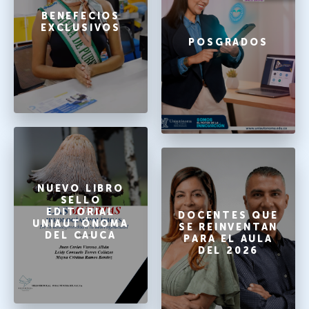
BENEFECIOS
EXCLUSIVOS
POSGRADOS
NUEVO LIBRO
SELLO
EDITORIAL
DOCENTES QUE
UNIAUTÓNOMA
SE REINVENTAN
DEL CAUCA
PARA EL AULA
DEL 2026