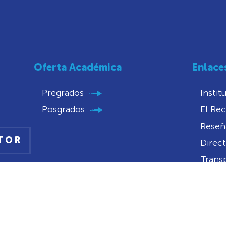
Oferta Académica
Enlace
Pregrados
Instit
Posgrados
El Rec
Reseña
CTOR
Direct
Trans
Conve
Convo
Portal
Notifi