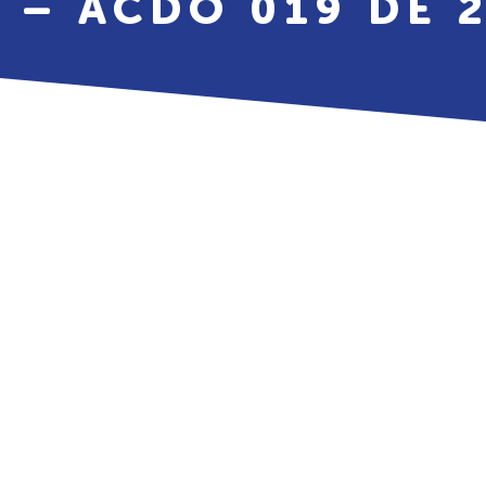
 – ACDO 019 DE 