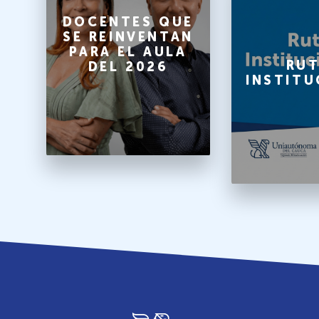
O
DOCENTES QUE
SE REINVENTAN
PARA EL AULA
A
RUT
DEL 2026
INSTITU