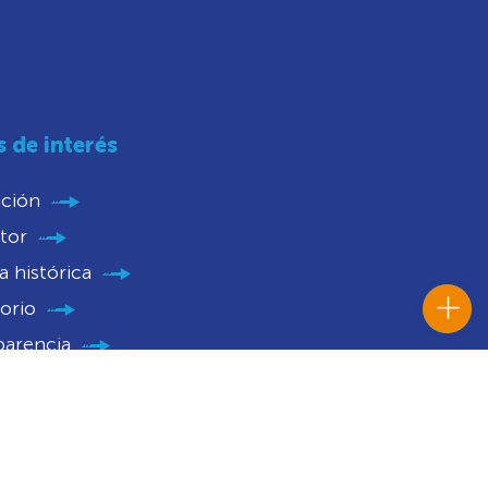
s de interés
ución
tor
 histórica
orio
parencia
nios
catorias
 Histórico Institucional
caciones Judiciales