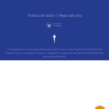
Política de datos
Mapa del sitio
Hecho en
Popayán
La Corporación Universitaria Autónoma del Cauca es una Institución de Educación
Superior que se encuentra sujeta a inspección y vigilancia por parte del Ministerio de
Educación Nacional.