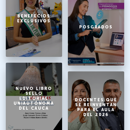
BENEFECIOS
EXCLUSIVOS
POSGRADOS
NUEVO LIBRO
SELLO
EDITORIAL
DOCENTES QUE
UNIAUTÓNOMA
SE REINVENTAN
DEL CAUCA
PARA EL AULA
DEL 2026