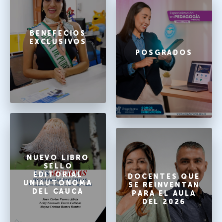
BENEFECIOS
EXCLUSIVOS
POSGRADOS
NUEVO LIBRO
SELLO
EDITORIAL
DOCENTES QUE
UNIAUTÓNOMA
SE REINVENTAN
DEL CAUCA
PARA EL AULA
DEL 2026