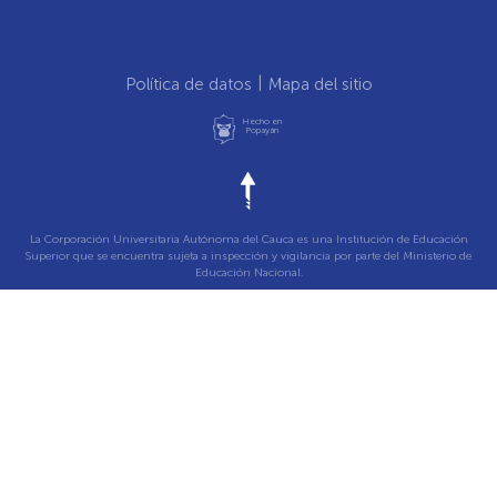
Política de datos
Mapa del sitio
Hecho en
Popayán
La Corporación Universitaria Autónoma del Cauca es una Institución de Educación
Superior que se encuentra sujeta a inspección y vigilancia por parte del Ministerio de
Educación Nacional.