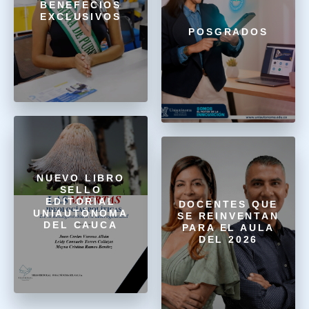
BENEFECIOS
EXCLUSIVOS
POSGRADOS
NUEVO LIBRO
SELLO
EDITORIAL
DOCENTES QUE
UNIAUTÓNOMA
SE REINVENTAN
DEL CAUCA
PARA EL AULA
DEL 2026