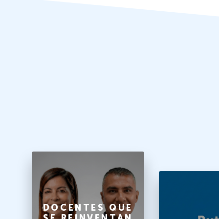
O
DOCENTES QUE
SE REINVENTAN