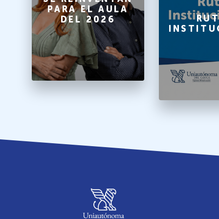
PARA EL AULA
A
RUT
DEL 2026
INSTITU