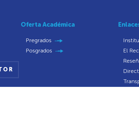
Oferta Académica
Enlace
Pregrados
Instit
Posgrados
El Rec
Reseña
CTOR
Direct
Trans
Conve
Convo
Portal
Notifi