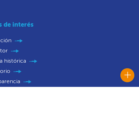
s de interés
ución
tor
 histórica
orio
parencia
nios
catorias
 Histórico Institucional
caciones Judiciales