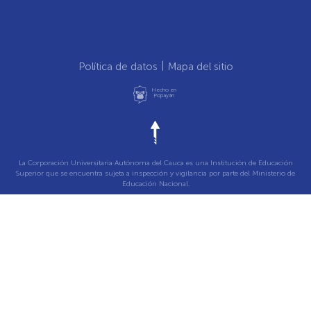
Política de datos
Mapa del sitio
Hecho en
Popayán
La Corporación Universitaria Autónoma del Cauca es una Institución de Educación
Superior que se encuentra sujeta a inspección y vigilancia por parte del Ministerio de
Educación Nacional.