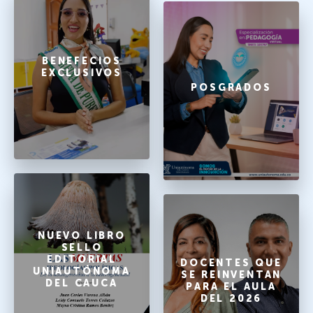
BENEFECIOS
EXCLUSIVOS
POSGRADOS
NUEVO LIBRO
SELLO
EDITORIAL
DOCENTES QUE
UNIAUTÓNOMA
SE REINVENTAN
DEL CAUCA
PARA EL AULA
DEL 2026