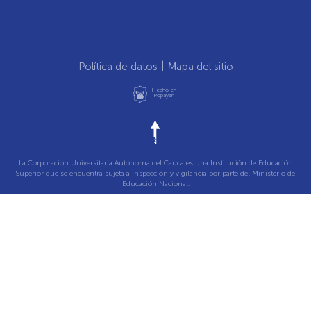
Política de datos
Mapa del sitio
Hecho en
Popayán
La Corporación Universitaria Autónoma del Cauca es una Institución de Educación
Superior que se encuentra sujeta a inspección y vigilancia por parte del Ministerio de
Educación Nacional.