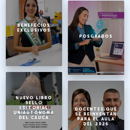
BENEFECIOS
EXCLUSIVOS
POSGRADOS
NUEVO LIBRO
SELLO
EDITORIAL
DOCENTES QUE
UNIAUTÓNOMA
SE REINVENTAN
DEL CAUCA
PARA EL AULA
DEL 2026