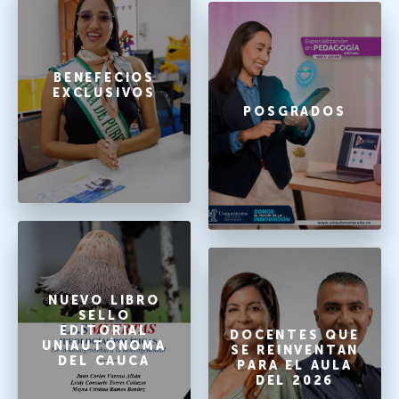
BENEFECIOS
EXCLUSIVOS
POSGRADOS
NUEVO LIBRO
SELLO
EDITORIAL
DOCENTES QUE
UNIAUTÓNOMA
SE REINVENTAN
DEL CAUCA
PARA EL AULA
DEL 2026