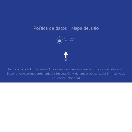
Política de datos
Mapa del sitio
Hecho en
Popayán
La Corporación Universitaria Autónoma del Cauca es una Institución de Educación
Superior que se encuentra sujeta a inspección y vigilancia por parte del Ministerio de
Educación Nacional.