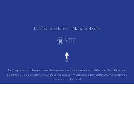
Política de datos
Mapa del sitio
Hecho en
Popayán
La Corporación Universitaria Autónoma del Cauca es una Institución de Educación
Superior que se encuentra sujeta a inspección y vigilancia por parte del Ministerio de
Educación Nacional.