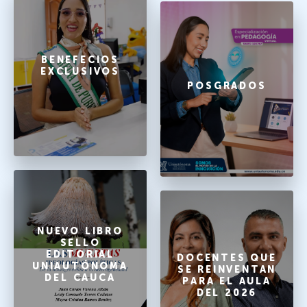
BENEFECIOS
EXCLUSIVOS
POSGRADOS
NUEVO LIBRO
SELLO
EDITORIAL
DOCENTES QUE
UNIAUTÓNOMA
SE REINVENTAN
DEL CAUCA
PARA EL AULA
DEL 2026