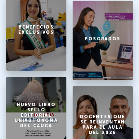
BENEFECIOS
EXCLUSIVOS
POSGRADOS
NUEVO LIBRO
SELLO
EDITORIAL
DOCENTES QUE
UNIAUTÓNOMA
SE REINVENTAN
DEL CAUCA
PARA EL AULA
DEL 2026