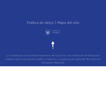
Política de datos
Mapa del sitio
Hecho en
Popayán
La Corporación Universitaria Autónoma del Cauca es una Institución de Educación
Superior que se encuentra sujeta a inspección y vigilancia por parte del Ministerio de
Educación Nacional.