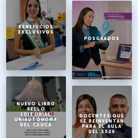
BENEFECIOS
EXCLUSIVOS
POSGRADOS
NUEVO LIBRO
SELLO
EDITORIAL
DOCENTES QUE
UNIAUTÓNOMA
SE REINVENTAN
DEL CAUCA
PARA EL AULA
DEL 2026