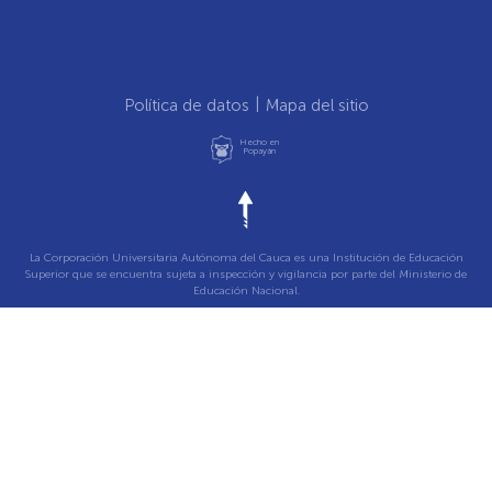
Política de datos
Mapa del sitio
Hecho en
Popayán
La Corporación Universitaria Autónoma del Cauca es una Institución de Educación
Superior que se encuentra sujeta a inspección y vigilancia por parte del Ministerio de
Educación Nacional.