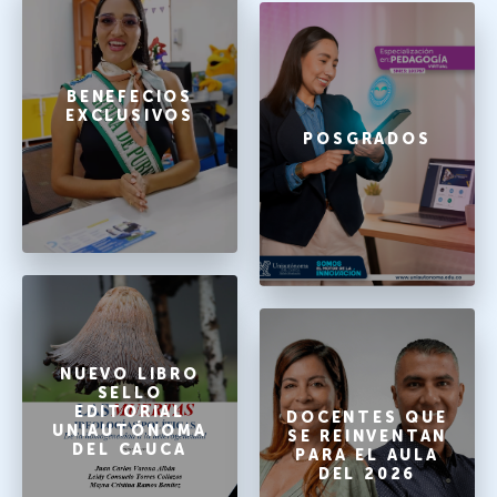
BENEFECIOS
EXCLUSIVOS
POSGRADOS
NUEVO LIBRO
SELLO
EDITORIAL
DOCENTES QUE
UNIAUTÓNOMA
SE REINVENTAN
DEL CAUCA
PARA EL AULA
DEL 2026