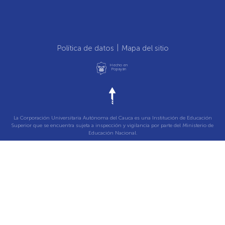
Política de datos
Mapa del sitio
Hecho en
Popayán
La Corporación Universitaria Autónoma del Cauca es una Institución de Educación
Superior que se encuentra sujeta a inspección y vigilancia por parte del Ministerio de
Educación Nacional.