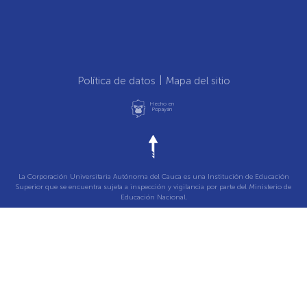
Política de datos
Mapa del sitio
Hecho en
Popayán
La Corporación Universitaria Autónoma del Cauca es una Institución de Educación
Superior que se encuentra sujeta a inspección y vigilancia por parte del Ministerio de
Educación Nacional.