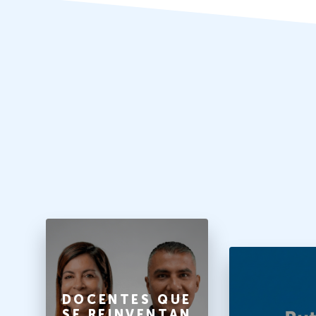
O
DOCENTES QUE
SE REINVENTAN