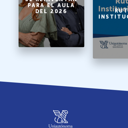
PARA EL AULA
A
RUT
DEL 2026
INSTITU