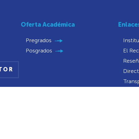
Oferta Académica
Enlace
Pregrados
Instit
Posgrados
El Rec
Reseña
CTOR
Direct
Trans
Conve
Convo
Portal
Notifi