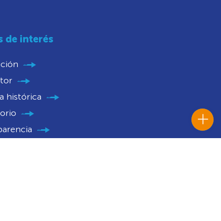
s de interés
ución
tor
 histórica
orio
parencia
nios
catorias
 Histórico Institucional
caciones Judiciales