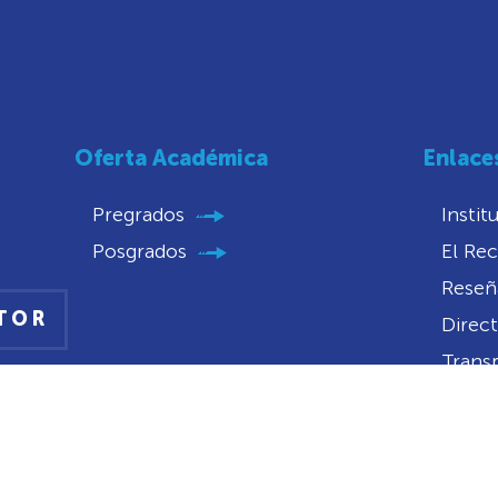
Oferta Académica
Enlace
Pregrados
Instit
Posgrados
El Rec
Reseña
CTOR
Direct
Trans
Conve
Convo
Portal