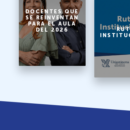
O
DOCENTES QUE
SE REINVENTAN
PARA EL AULA
A
RUT
DEL 2026
INSTITU