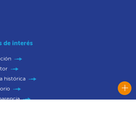
s de interés
ución
tor
 histórica
orio
parencia
nios
catorias
 Histórico Institucional