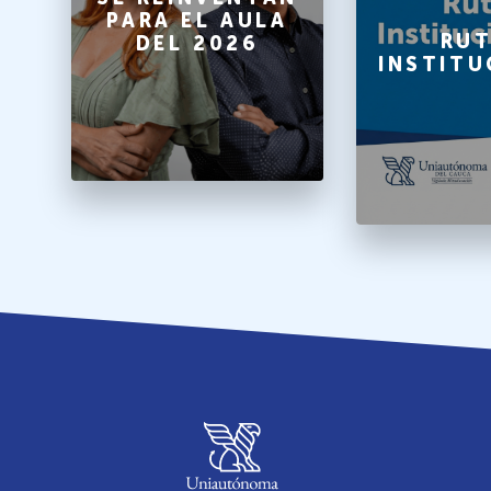
PARA EL AULA
A
RUT
DEL 2026
INSTITU