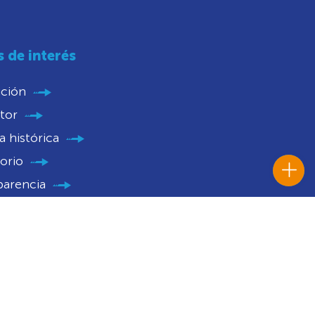
s de interés
ución
tor
 histórica
orio
parencia
nios
catorias
 Histórico Institucional
caciones Judiciales