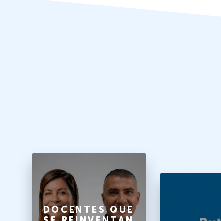
O
DOCENTES QUE
SE REINVENTAN