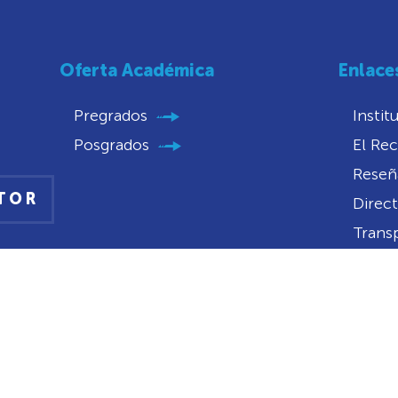
Oferta Académica
Enlace
Pregrados
Instit
Posgrados
El Rec
Reseña
CTOR
Direct
Trans
Conve
Convo
Portal
Notifi