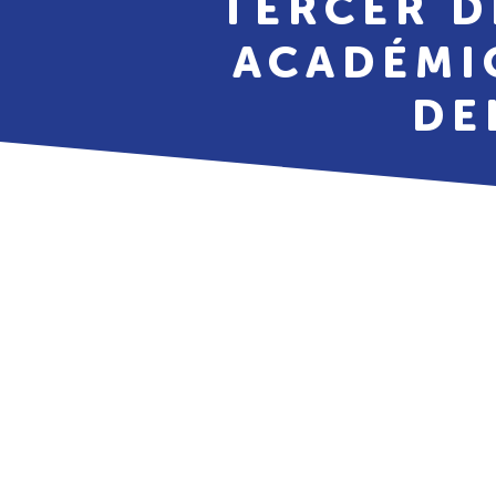
TERCER D
ACADÉMI
DE