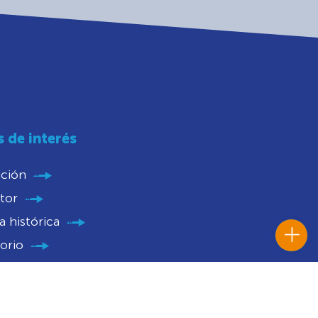
s de interés
ución
tor
 histórica
orio
parencia
nios
catorias