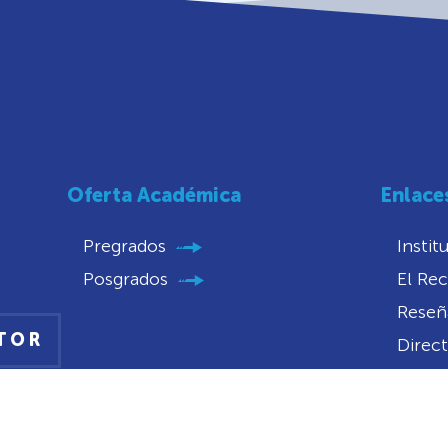
Oferta Académica
Enlace
Pregrados
Instit
Posgrados
El Rec
Reseña
CTOR
Direct
Trans
Conve
Convo