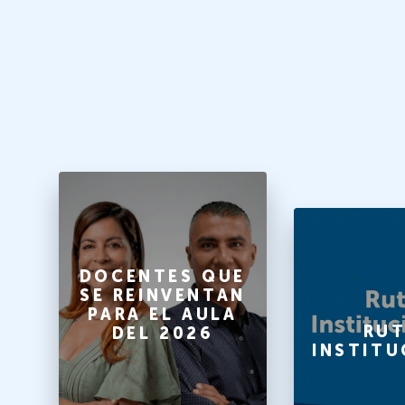
O
DOCENTES QUE
SE REINVENTAN
PARA EL AULA
A
RUT
DEL 2026
INSTITU