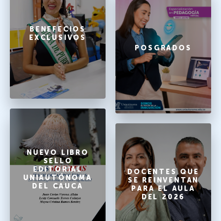
BENEFECIOS
EXCLUSIVOS
POSGRADOS
NUEVO LIBRO
SELLO
EDITORIAL
DOCENTES QUE
UNIAUTÓNOMA
SE REINVENTAN
DEL CAUCA
PARA EL AULA
DEL 2026