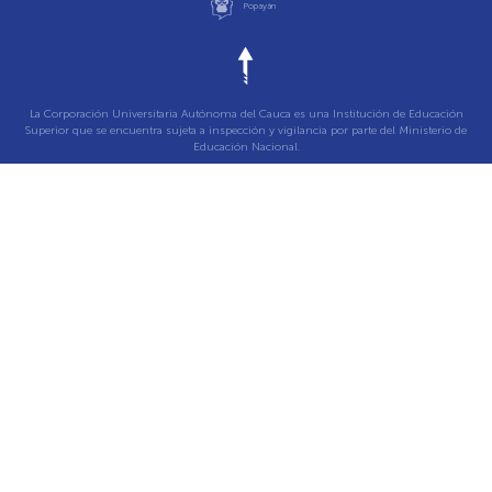
Popayán
La Corporación Universitaria Autónoma del Cauca es una Institución de Educación
Superior que se encuentra sujeta a inspección y vigilancia por parte del Ministerio de
Educación Nacional.